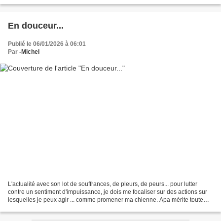
étincelant, Sous...
En douceur...
Publié le 06/01/2026 à 06:01
Par
-Michel
L'actualité avec son lot de souffrances, de pleurs, de peurs... pour lutter
contre un sentiment d'impuissance, je dois me focaliser sur des actions sur
lesquelles je peux agir ... comme promener ma chienne. Apa mérite toute
mon attention, toute ma douceur,...