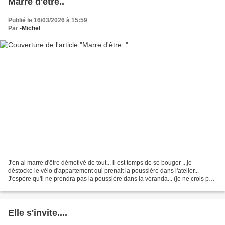
Marre d'être..
Publié le 16/03/2026 à 15:59
Par
-Michel
J'en ai marre d'être démotivé de tout... il est temps de se bouger ...je
déstocke le vélo d'appartement qui prenait la poussière dans l'atelier...
J'espère qu'il ne prendra pas la poussière dans la véranda... (je ne crois pas,
sinon ma coach ne sera contente...
Elle s'invite....