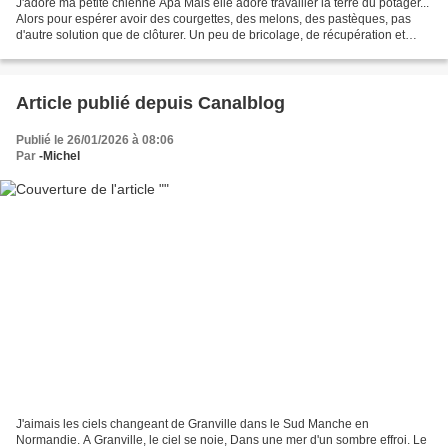
J'adore ma petite chienne Apa Mais elle adore travailler la terre du potager...
Alors pour espérer avoir des courgettes, des melons, des pastèques, pas
d'autre solution que de clôturer. Un peu de bricolage, de récupération et
voilà nous retrouvons l'envie...
Article publié depuis Canalblog
Publié le 26/01/2026 à 08:06
Par
-Michel
J'aimais les ciels changeant de Granville dans le Sud Manche en
Normandie. A Granville, le ciel se noie, Dans une mer d'un sombre effroi. Le