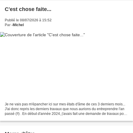
C'est chose faite...
Publié le 08/07/2026 à 15:52
Par
-Michel
Je ne vais pas m'épancher ici sur mes états d'âme de ces 3 derniers mois...
J'ai donc repris les derniers travaux que nous aurions du entreprendre l'an
passé (!!) . En début d'année 2024, j'avais fait une demande de travaux pour
créer une fenêtre dans...