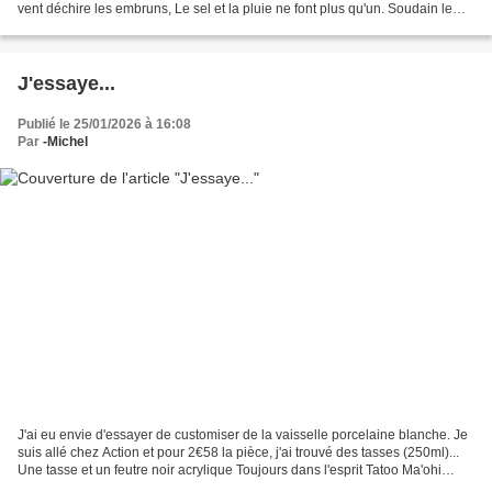
vent déchire les embruns, Le sel et la pluie ne font plus qu'un. Soudain le
phare s'allume, Perçant le voile et...
J'essaye...
Publié le 25/01/2026 à 16:08
Par
-Michel
J'ai eu envie d'essayer de customiser de la vaisselle porcelaine blanche. Je
suis allé chez Action et pour 2€58 la pièce, j'ai trouvé des tasses (250ml)...
Une tasse et un feutre noir acrylique Toujours dans l'esprit Tatoo Ma'ohi
(encore me direz-vous,...