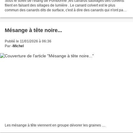
Sous le soleil de l'étang de Pombonne ,les canards sauvages des colverts
filent en faisant des sillages de lumière . Le canard colvert est le plus
commun des canards dits de surface, c'est à dire des canards qui n'ont pas
la capacité de plonger.
Mésange à tête noire...
Publié le 11/01/2026 à 06:36
Par
-Michel
Les mésange à tête viennent en groupe dévorer les graines ....