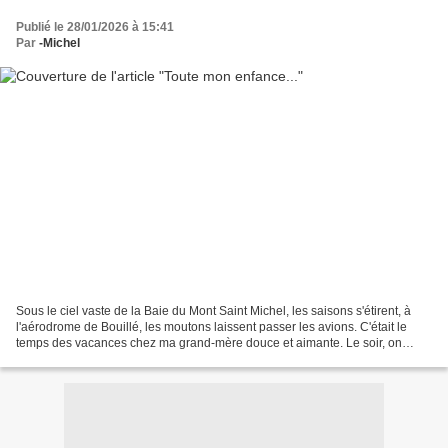
Publié le 28/01/2026 à 15:41
Par
-Michel
Sous le ciel vaste de la Baie du Mont Saint Michel, les saisons s'étirent, à
l'aérodrome de Bouillé, les moutons laissent passer les avions. C'était le
temps des vacances chez ma grand-mère douce et aimante. Le soir, on
rentrait les 5 vaches, les 50 moutons...