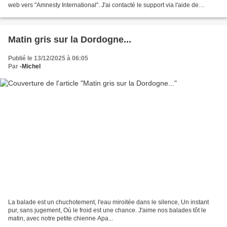
web vers "Amnesty International". J'ai contacté le support via l'aide de
Canalblog , j'ai reçu...
Matin gris sur la Dordogne...
Publié le 13/12/2025 à 06:05
Par
-Michel
La balade est un chuchotement, l'eau miroitée dans le silence, Un instant
pur, sans jugement, Où le froid est une chance. J'aime nos balades tôt le
matin, avec notre petite chienne Apa...