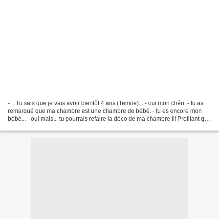
- ...Tu sais que je vais avoir bientôt 4 ans (Temoe)... - oui mon chéri. - tu as
remarqué que ma chambre est une chambre de bébé. - tu es encore mon
bébé... - oui mais... tu pourrais refaire la déco de ma chambre !!! Profitant que
Temoe est parti en vacances...