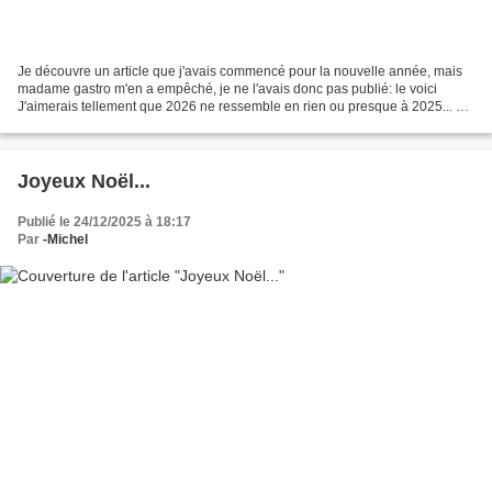
Je découvre un article que j'avais commencé pour la nouvelle année, mais
madame gastro m'en a empêché, je ne l'avais donc pas publié: le voici
J'aimerais tellement que 2026 ne ressemble en rien ou presque à 2025... Je
ne me souhaite qu'une seule chose...
Joyeux Noël...
Publié le 24/12/2025 à 18:17
Par
-Michel